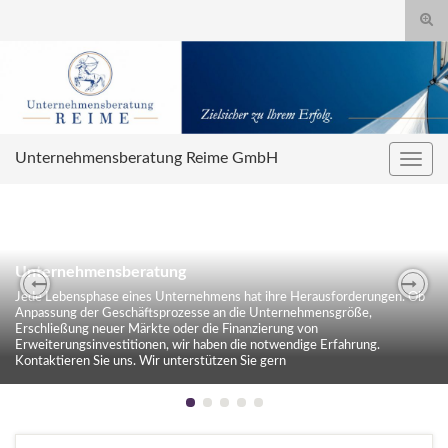
Suc
umsc
Search for:
Unternehmensberatung Reime GmbH
Navig
umsc
Unternehmensberatung
Jede Lebensphase eines Unternehmens hat ihre Herausforderungen. Ob
Previous
Nex
Anpassung der Geschäftsprozesse an die Unternehmensgröße,
Erschließung neuer Märkte oder die Finanzierung von
Erweiterungsinvestitionen, wir haben die notwendige Erfahrung.
Kontaktieren Sie uns. Wir unterstützen Sie gern