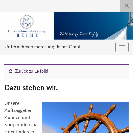
Suc
umsc
Search for:
Unternehmensberatung Reime GmbH
Navig
umsc
Zurück zu
Leitbild
Dazu stehen wir.
Unsere
Auftraggeber,
Kunden und
Kooperationspa
rtner finden in