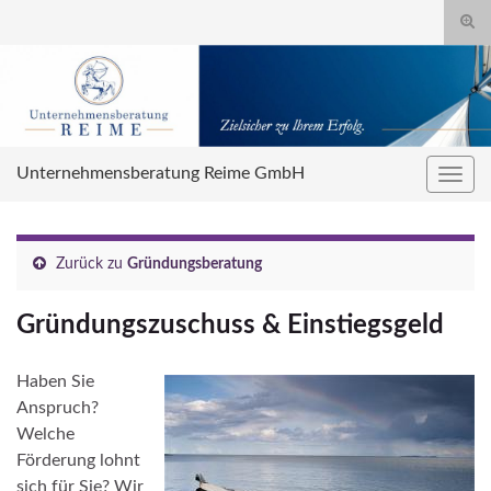
Suc
umsc
Search for:
Unternehmensberatung Reime GmbH
Navig
umsc
Zurück zu
Gründungsberatung
Gründungszuschuss & Einstiegsgeld
Haben Sie
Anspruch?
Welche
Förderung lohnt
sich für Sie? Wir