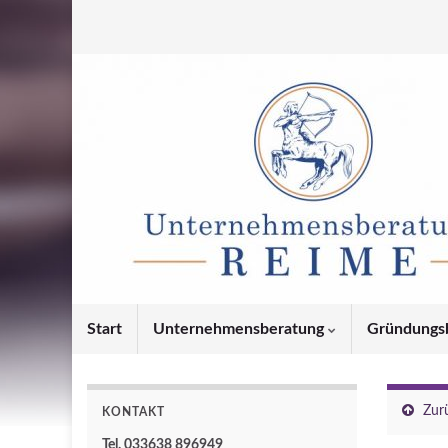
Start
Unternehmensberatung
Gründungs
Zur
KONTAKT
Tel. 033638 896949