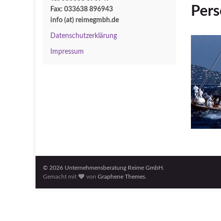
Per
Fax: 033638 896943
info (at) reimegmbh.de
Datenschutzerklärung
Impressum
© 2026 Unternehmensberatung Reime GmbH.
Gemacht mit
von
Graphene Themes
.