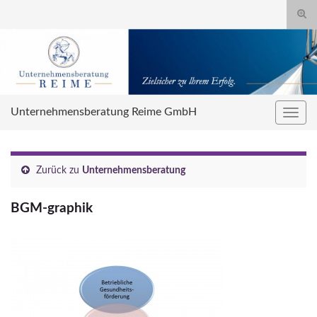
Suc
umsc
Search for:
Unternehmensberatung Reime GmbH
Navig
umsc
Zurück zu
Unternehmensberatung
BGM-graphik