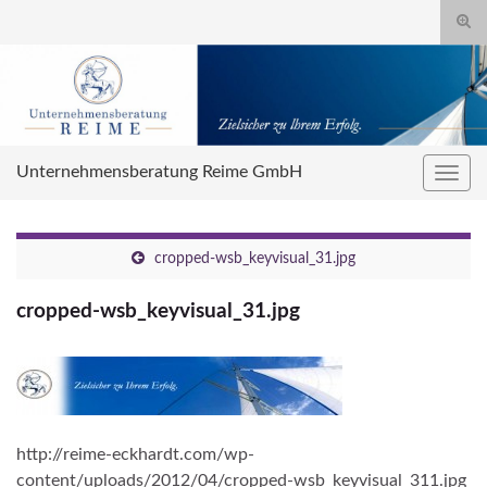
Suc
umsc
Search for:
Unternehmensberatung Reime GmbH
Navig
umsc
cropped-wsb_keyvisual_31.jpg
cropped-wsb_keyvisual_31.jpg
http://reime-eckhardt.com/wp-
content/uploads/2012/04/cropped-wsb_keyvisual_311.jpg