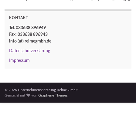
KONTAKT
Tel. 033638 896949
Fax: 033638 896943
info (at) reimegmbh.de
Datenschutzerklärung
Impressum
© 2026 Unternehmensberatung Reime GmbH.
Gemacht mit
von
Graphene Themes
.